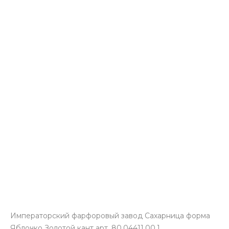
Императорский фарфоровый завод Сахарница форма
Яблочко Золотой кант арт. 80.04411.00.1