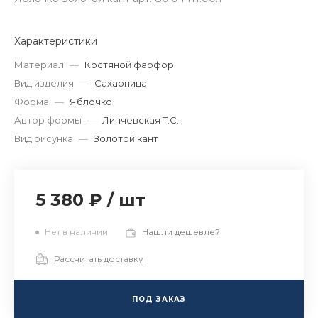
Характеристики
Материал
—
Костяной фарфор
Вид изделия
—
Сахарница
Форма
—
Яблочко
Автор формы
—
Линчевская Т.С.
Вид рисунка
—
Золотой кант
5 380 ₽
/
шт
Нет в наличии
Нашли дешевле?
Рассчитать доставку
ПОД ЗАКАЗ