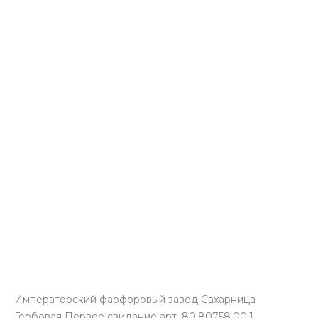
Императорский фарфоровый завод Сахарница
Гербовая Первое свидание арт. 80.80758.00.1