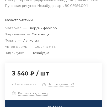
Императорский фарфоровый завод Сахарница форма
Лучистая рисунок Незабудка арт. 80.05954.00.1
Характеристики
Материал
—
Твердый фарфор
Вид изделия
—
Сахарница
Форма
—
Лучистая
Автор формы
—
Славина Н.П.
Вид рисунка
—
Незабудка
3 540 ₽
/
шт
Нет в наличии
Нашли дешевле?
Рассчитать доставку
ПОД ЗАКАЗ