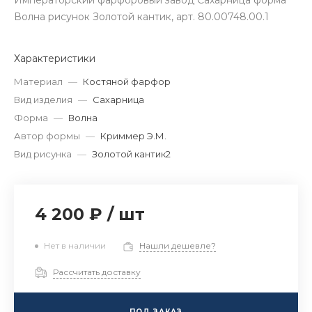
Императорский фарфоровый завод Сахарница форма
Волна рисунок Золотой кантик, арт. 80.00748.00.1
Характеристики
Материал
—
Костяной фарфор
Вид изделия
—
Сахарница
Форма
—
Волна
Автор формы
—
Криммер Э.М.
Вид рисунка
—
Золотой кантик2
4 200 ₽
/
шт
Нет в наличии
Нашли дешевле?
Рассчитать доставку
ПОД ЗАКАЗ