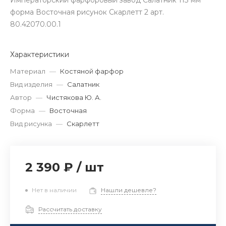
Императорский фарфоровый завод Салатник 113 мм
форма Восточная рисунок Скарлетт 2 арт.
80.42070.00.1
Характеристики
Материал
—
Костяной фарфор
Вид изделия
—
Салатник
Автор
—
Чистякова Ю. А.
Форма
—
Восточная
Вид рисунка
—
Скарлетт
2 390 ₽
/
шт
Нет в наличии
Нашли дешевле?
Рассчитать доставку