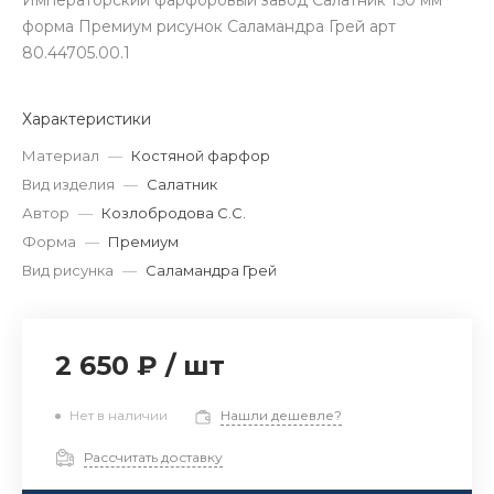
Императорский фарфоровый завод Салатник 150 мм
форма Премиум рисунок Саламандра Грей арт
80.44705.00.1
Характеристики
Материал
—
Костяной фарфор
Вид изделия
—
Салатник
Автор
—
Козлобродова С.С.
Форма
—
Премиум
Вид рисунка
—
Саламандра Грей
2 650 ₽
/
шт
Нет в наличии
Нашли дешевле?
Рассчитать доставку