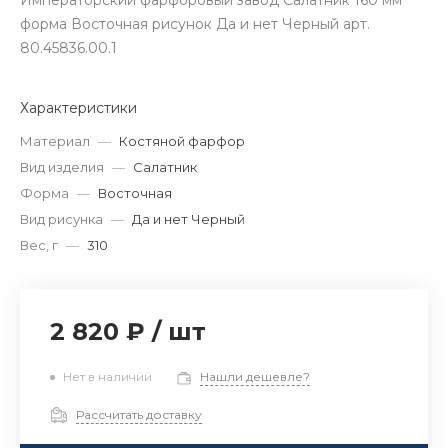
Императорский фарфоровый завод Салатник 160 мм
форма Восточная рисунок Да и нет Черный арт.
80.45836.00.1
Характеристики
Материал
—
Костяной фарфор
Вид изделия
—
Салатник
Форма
—
Восточная
Вид рисунка
—
Да и нет Черный
Вес, г
—
310
2 820 ₽
/
шт
Нет в наличии
Нашли дешевле?
Рассчитать доставку