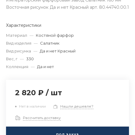
Императорский фарфоровый завод Салатник 160 мм
Восточная рисунок Да и нет Красный арт. 80.44740.00.1
Характеристики
Материал
—
Костяной фарфор
Вид изделия
—
Салатник
Вид рисунка
—
Да и нет Красный
Вес, г
—
330
Коллекция
—
Да и нет
2 820 ₽
/
шт
Нет в наличии
Нашли дешевле?
Рассчитать доставку
ПОД ЗАКАЗ