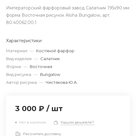
Императорский фарфоровый завод Салатник 195х90 мм
форма Восточная рисунок Aloha Bungalow, арт.
80.40062.00.1
Характеристики
Материал
—
Костяной фарфор
Вид изделия
—
Салатник
Форма
—
Восточная
Вид рисунка
—
Bungalow
Автор рисунка
—
Чистякова Ю.А.
3 000 ₽
/
шт
Нет в наличии
Нашли дешевле?
Рассчитать доставку