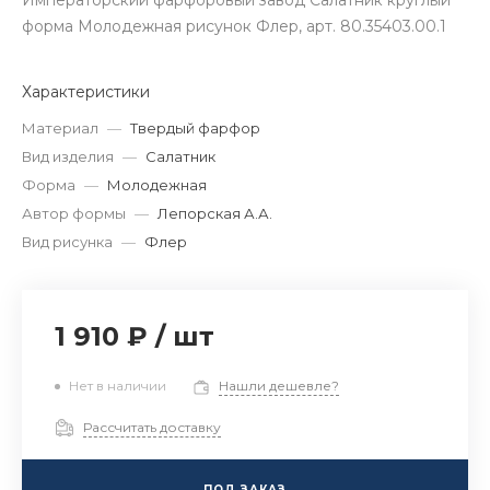
Императорский фарфоровый завод Салатник круглый
форма Молодежная рисунок Флер, арт. 80.35403.00.1
Характеристики
Материал
—
Твердый фарфор
Вид изделия
—
Салатник
Форма
—
Молодежная
Автор формы
—
Лепорская А.А.
Вид рисунка
—
Флер
1 910 ₽
/
шт
Нет в наличии
Нашли дешевле?
Рассчитать доставку
ПОД ЗАКАЗ