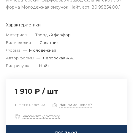
Императорский фарфоровый завод Салатник круглый
форма Молодежная рисунок Найт, арт. 80.99854.00.1
Характеристики
Материал
—
Твердый фарфор
Вид изделия
—
Салатник
Форма
—
Молодежная
Автор формы
—
Лепорская А.А.
Вид рисунка
—
Найт
1 910 ₽
/
шт
Нет в наличии
Нашли дешевле?
Рассчитать доставку
ПОД ЗАКАЗ