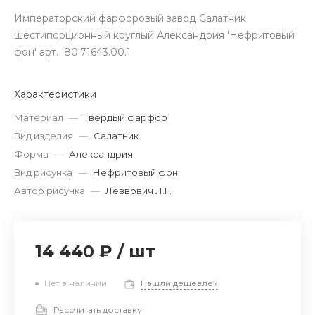
Императорский фарфоровый завод Салатник
шестипорционный круглый Александрия 'Нефритовый
фон' арт. 80.71643.00.1
Характеристики
Материал
—
Твердый фарфор
Вид изделия
—
Салатник
Форма
—
Александрия
Вид рисунка
—
Нефритовый фон
Автор рисунка
—
Леввович Л.Г.
14 440 ₽
/
шт
Нет в наличии
Нашли дешевле?
Рассчитать доставку