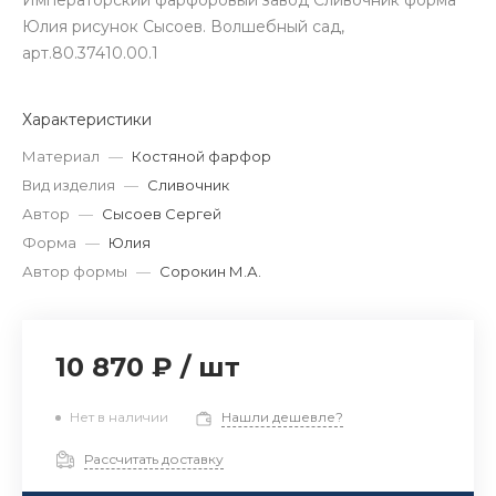
Императорский фарфоровый завод Сливочник форма
Юлия рисунок Сысоев. Волшебный сад,
арт.80.37410.00.1
Характеристики
Материал
—
Костяной фарфор
Вид изделия
—
Сливочник
Автор
—
Сысоев Сергей
Форма
—
Юлия
Автор формы
—
Сорокин М.А.
10 870 ₽
/
шт
Нет в наличии
Нашли дешевле?
Рассчитать доставку