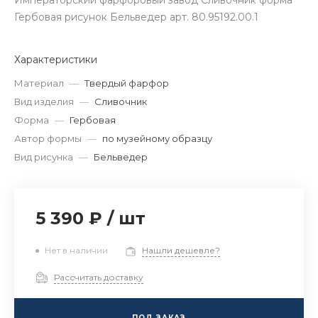
Императорский фарфоровый завод Сливочник форма
Гербовая рисунок Бельведер арт. 80.95192.00.1
Характеристики
Материал
—
Твердый фарфор
Вид изделия
—
Сливочник
Форма
—
Гербовая
Автор формы
—
по музейному образцу
Вид рисунка
—
Бельведер
5 390 ₽
/
шт
Нет в наличии
Нашли дешевле?
Рассчитать доставку
ПОД ЗАКАЗ