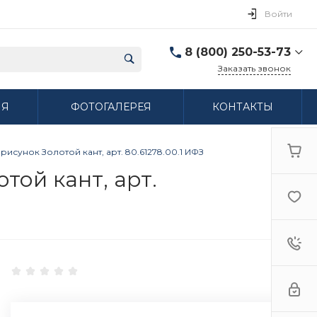
Войти
8 (800) 250-53-73
Заказать звонок
8 (800) 250-53-73
ИЯ
ФОТОГАЛЕРЕЯ
КОНТАКТЫ
г. Нижний Новгород,
ул. Сибирская дом 3
Пн-Пт: 9:00-18:00 Cб:
10:00-15:00 Вс:
рисунок Золотой кант, арт. 80.61278.00.1 ИФЗ
Выходной
ifzfarfor@mail.ru
той кант, арт.