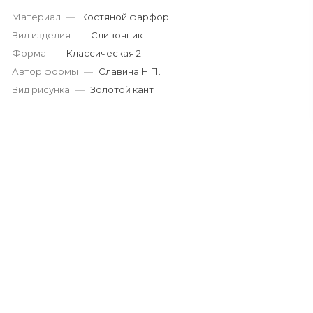
Материал
—
Костяной фарфор
Вид изделия
—
Сливочник
Форма
—
Классическая 2
Автор формы
—
Славина Н.П.
Вид рисунка
—
Золотой кант