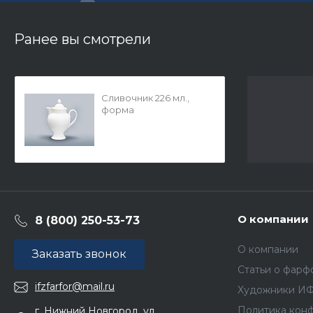
Ранее вы смотрели
Сливочник 226 мл.,
форма
Классическая-2,
рисунок Золотой кант,
арт. 80.61278.00.1
О компании
8 (800) 250-53-73
О компании
Заказать звонок
Статьи о фарф
ifzfarfor@mail.ru
Художники И
Политика кон
г. Нижний Новгород, ул.