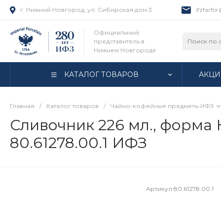
г. Нижний Новгород, ул. Сибирская дом 3
ifzfarfo
Официальный
представитель в
Нижнем Новгороде
КАТАЛОГ ТОВАРОВ
АКЦИ
Главная
/
Каталог товаров
/
Чайно-кофейные предметы ИФЗ
Сливочник 226 мл., форма К
80.61278.00.1 ИФЗ
Артикул
80.61278.00.1