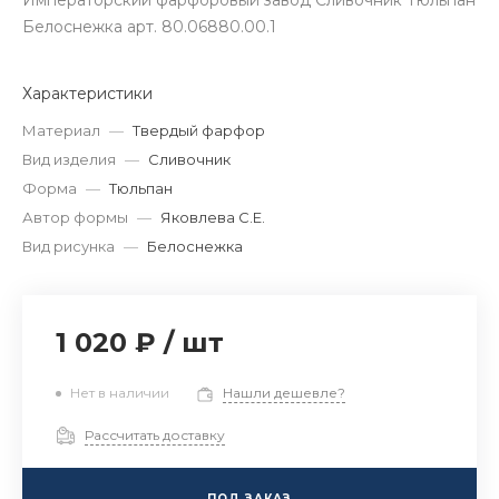
Императорский фарфоровый завод Сливочник Тюльпан
Белоснежка арт. 80.06880.00.1
Характеристики
Материал
—
Твердый фарфор
Вид изделия
—
Сливочник
Форма
—
Тюльпан
Автор формы
—
Яковлева С.Е.
Вид рисунка
—
Белоснежка
1 020 ₽
/
шт
Нет в наличии
Нашли дешевле?
Рассчитать доставку
ПОД ЗАКАЗ