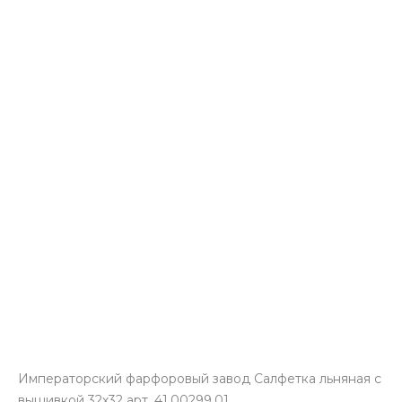
Императорский фарфоровый завод Салфетка льняная с
вышивкой 32х32 арт. 41.00299.01