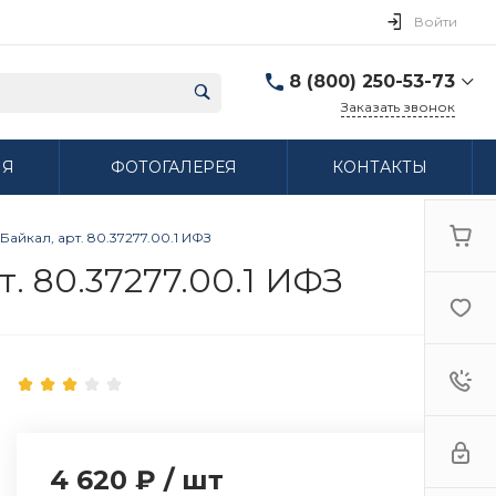
Войти
8 (800) 250-53-73
Заказать звонок
8 (800) 250-53-73
ИЯ
ФОТОГАЛЕРЕЯ
КОНТАКТЫ
г. Нижний Новгород,
ул. Сибирская дом 3
Пн-Пт: 9:00-18:00 Cб:
10:00-15:00 Вс:
айкал, арт. 80.37277.00.1 ИФЗ
Выходной
ifzfarfor@mail.ru
. 80.37277.00.1 ИФЗ
4 620 ₽
/
шт