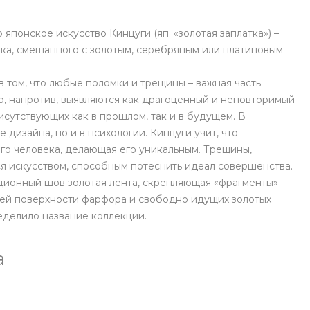
понское искусство Кинцуги (яп. «золотая заплатка») –
ка, смешанного с золотым, серебряным или платиновым
 том, что любые поломки и трещины – важная часть
о, напротив, выявляются как драгоценный и неповторимый
исутствующих как в прошлом, так и в будущем. В
 дизайна, но и в психологии. Кинцуги учит, что
го человека, делающая его уникальным. Трещины,
ся искусством, способным потеснить идеал совершенства.
ионный шов золотая лента, скрепляющая «фрагменты»
щей поверхности фарфора и свободно идущих золотых
еделило название коллекции.
а