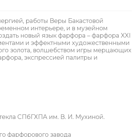
ергией, работы Веры Бакастовой
ременном интерьере, и в музейном
оздать новый язык фарфора – фарфора XXI
ементами и эффектными художественными
вого золота, волшебством игры мерцающих
фарфора, экспрессией палитры и
текла СПбГХПА им. В. И. Мухиной.
го фарфорового завода