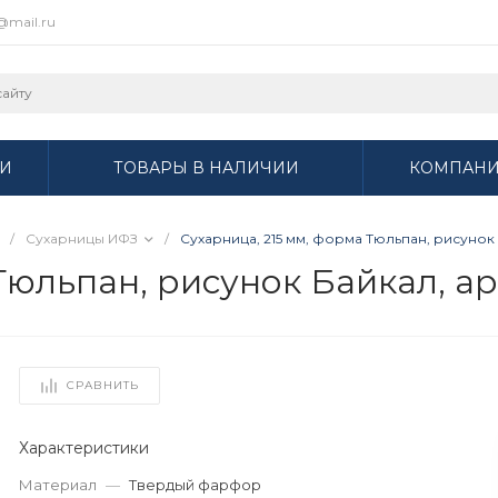
r@mail.ru
И
ТОВАРЫ В НАЛИЧИИ
КОМПАН
/
Сухарницы ИФЗ
/
Сухарница, 215 мм, форма Тюльпан, рисунок Б
Тюльпан, рисунок Байкал, арт
СРАВНИТЬ
Характеристики
Материал
—
Твердый фарфор