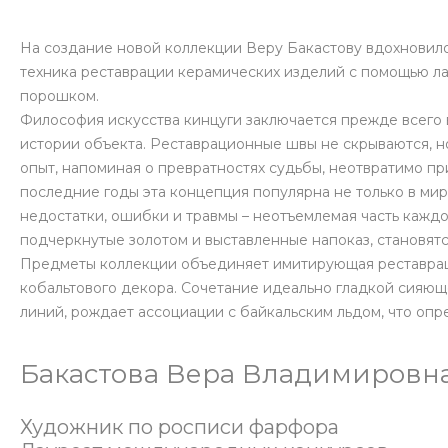
На создание новой коллекции Веру Бакастову вдохновило я
техника реставрации керамических изделий с помощью ла
порошком.
Философия искусства кинцуги заключается прежде всего в
истории объекта. Реставрационные швы не скрываются, н
опыт, напоминая о превратностях судьбы, неотвратимо пр
последние годы эта концепция популярна не только в мире
недостатки, ошибки и травмы – неотъемлемая часть каждо
подчеркнутые золотом и выставленные напоказ, становят
Предметы коллекции объединяет имитирующая реставрац
кобальтового декора. Сочетание идеально гладкой сияю
линий, рождает ассоциации с байкальским льдом, что опр
Бакастова Вера Владимировн
Художник по росписи фарфора