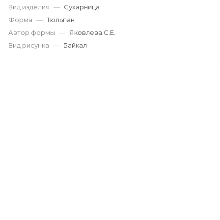
Вид изделия
—
Сухарница
Форма
—
Тюльпан
Автор формы
—
Яковлева С.Е.
Вид рисунка
—
Байкал