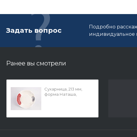
Подробно расскаж
Задать вопрос
индивидуальное п
Ранее вы смотрели
Сухарница, 213 мм,
форма Наташа,
рисунок Сокровища
моря арт.
80.60825.00.1