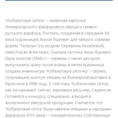
«Кобальтовая сетка» — визитная карточка
Императорского фарфорового завода и символ
русского фарфора. Роспись, созданная в середине ХХ
века художницей Анной Яцкевич для чайного сервиза
формы 'Тюльпан' (по модели Серафимы Яковлевой),
известна во всем мире. Сначала сеточка Анны Яцкевич
была золотой (1945г.) — сервизы с таким декором
выпускались сразу после войны, а затем художница
создала знаменитую 'Кобальтовую сеточку' – сервиз,
получивший золотую медаль на Всемирной выставке в
Брюсселе в 1958 году. С той поры 'Кобальтовая сетка',
как ее называют сейчас, завоевала весь мир. Сервиз не
готовился к конкурсу специально, а входил в
ассортимент заводской продукции. Считается, что
'Кобальтовая сетка' была навеяна изящным и нарядным
фарфором XVIII века — елизаветинским 'Собственным'