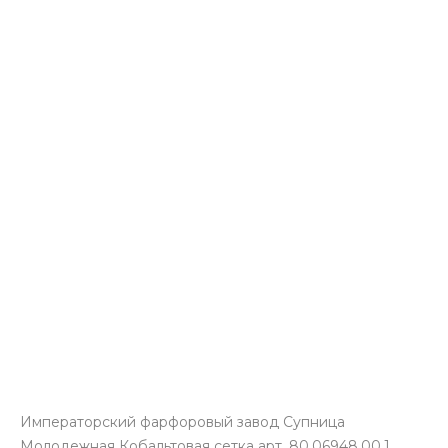
Императорский фарфоровый завод Супница
Молодежная Кобальтовая сетка арт. 80.06948.00.1