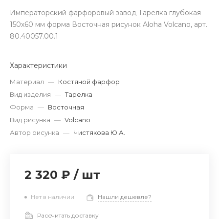
Императорский фарфоровый завод Тарелка глубокая
150х60 мм форма Восточная рисунок Aloha Volcano, арт.
80.40057.00.1
Характеристики
Материал
—
Костяной фарфор
Вид изделия
—
Тарелка
Форма
—
Восточная
Вид рисунка
—
Volcano
Автор рисунка
—
Чистякова Ю.А.
2 320 ₽
/
шт
Нет в наличии
Нашли дешевле?
Рассчитать доставку