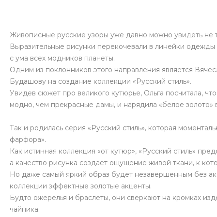
Живописные русские узоры уже давно можно увидеть не т
Выразительные рисунки перекочевали в линейки одежды от
с ума всех модников планеты.
Одним из поклонников этого направления является Вячес
Будашову на создание коллекции «Русский стиль».
Увидев сюжет про великого кутюрье, Ольга посчитала, чт
модно, чем прекрасные дамы, и нарядила «белое золото»
Так и родилась серия «Русский стиль», которая моментал
фарфора».
Как истинная коллекция «от кутюр», «Русский стиль» пре
а качество рисунка создает ощущение живой ткани, к кот
Но даже самый яркий образ будет незавершенным без ак
коллекции эффектные золотые акценты.
Будто ожерелья и браслеты, они сверкают на кромках изд
чайника.