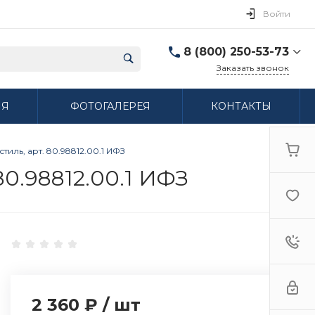
Войти
8 (800) 250-53-73
Заказать звонок
8 (800) 250-53-73
ИЯ
ФОТОГАЛЕРЕЯ
КОНТАКТЫ
г. Нижний Новгород,
ул. Сибирская дом 3
Пн-Пт: 9:00-18:00 Cб:
10:00-15:00 Вс:
тиль, арт. 80.98812.00.1 ИФЗ
Выходной
ifzfarfor@mail.ru
80.98812.00.1 ИФЗ
2 360 ₽
/
шт