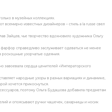
олько в музейных коллекциях.
 всемирно известных дизайнеров – стиль a la russe свел
лав Зайцев, чье творчество вдохновило художника Ольгу
о фарфор справедливо заслуживает одеваться не менее
 в роскошные узорчатые одеяния.
ьно завоевала сердца ценителей «Императорского
дставляет народные узоры в разных вариациях и динамике,
орой хочется прикоснуться.
сессуаров, поэтому Ольга Будашова добавила предметам
елий и опоясывают ручки чашечек, сахарницы и носик