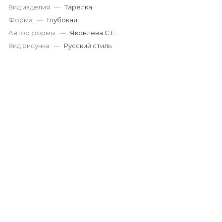
Вид изделия
—
Тарелка
Форма
—
Глубокая
Автор формы
—
Яковлева С.Е.
Вид рисунка
—
Русский стиль