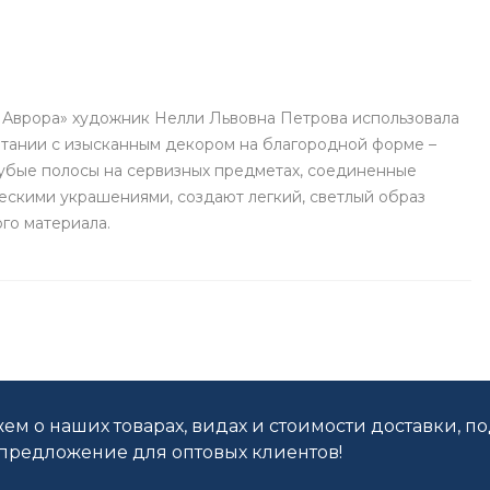
я Аврора» художник Нелли Львовна Петрова использовала
етании с изысканным декором на благородной форме –
лубые полосы на сервизных предметах, соединенные
скими украшениями, создают легкий, светлый образ
го материала.
ем о наших товарах, видах и стоимости доставки, п
редложение для оптовых клиентов!