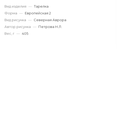
Вид изделия
—
Тарелка
Форма
—
Европейская 2
Вид рисунка
—
Северная Аврора
Автор рисунка
—
Петрова Н.Л.
Вес, г
—
405