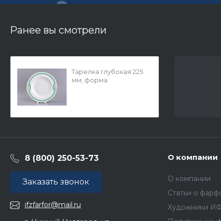
Ранее вы смотрели
Тарелка глубокая 225
мм, форма
Европейская-2,
рисунок Северная
Аврора, арт.
80.85346.00.1
О компании
8 (800) 250-53-73
О компании
Заказать звонок
Статьи о фарф
ifzfarfor@mail.ru
Художники И