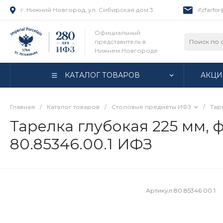
г. Нижний Новгород, ул. Сибирская дом 3
ifzfarfo
Официальный
представитель в
Нижнем Новгороде
КАТАЛОГ ТОВАРОВ
АКЦИ
Главная
/
Каталог товаров
/
Столовые предметы ИФЗ
/
Тар
Тарелка глубокая 225 мм, 
80.85346.00.1 ИФЗ
Артикул
80.85346.00.1