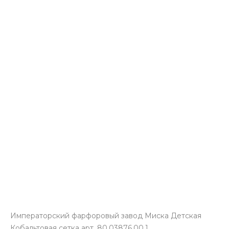
Императорский фарфоровый завод Миска Детская
Кобальтовая сетка арт. 80.03876.00.1