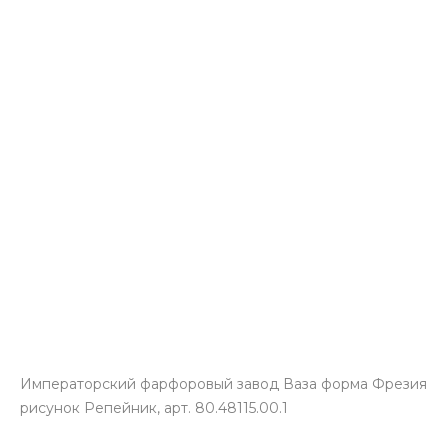
Императорский фарфоровый завод Ваза форма Фрезия
рисунок Репейник, арт. 80.48115.00.1