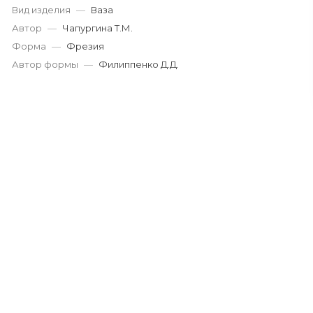
Вид изделия
—
Ваза
Автор
—
Чапургина Т.М.
Форма
—
Фрезия
Автор формы
—
Филиппенко Д.Д.