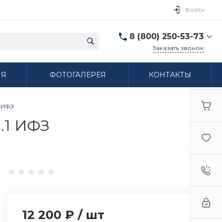
Войти
8 (800) 250-53-73
Заказать звонок
8 (800) 250-53-73
ИЯ
ФОТОГАЛЕРЕЯ
КОНТАКТЫ
г. Нижний Новгород,
ул. Сибирская дом 3
Пн-Пт: 9:00-18:00 Cб:
10:00-15:00 Вс:
1 ИФЗ
Выходной
ifzfarfor@mail.ru
.1 ИФЗ
12 200 ₽
/
шт