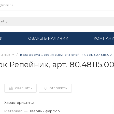
r@mail.ru
И
ТОВАРЫ В НАЛИЧИИ
КОМПАН
зы ИФЗ
/
Ваза форма Фрезия рисунок Репейник, арт. 80.48115.00.
 Репейник, арт. 80.48115.00
СРАВНИТЬ
ОТЛОЖИТЬ
Характеристики
Материал
—
Твердый фарфор