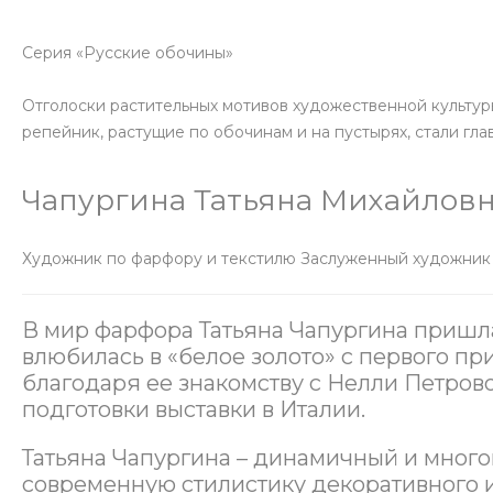
Серия «Русские обочины»
Отголоски растительных мотивов художественной культур
репейник, растущие по обочинам и на пустырях, стали гл
Чапургина Татьяна Михайлов
Художник по фарфору и текстилю Заслуженный художни
В мир фарфора Татьяна Чапургина пришла 
влюбилась в «белое золото» с первого п
благодаря ее знакомству с Нелли Петров
подготовки выставки в Италии.
Татьяна Чапургина – динамичный и много
современную стилистику декоративного и