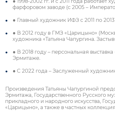
● 1998-2002 гг. и с 2011 года работае
фарфоровом заводе (с 2005 – Императ
● Главный художник ИФЗ с 2011 по 2013 
● В 2012 году в ГМЗ «Царицыно» (Моск
художника «Татьяна Чапургина. Засты
● В 2018 году – персональная выставк
Эрмитаже.
● С 2022 года – Заслуженный художни
Произведения Татьяны Чапургиной предс
Эрмитажа, Государственного Русского му
прикладного и народного искусства, Гос
«Царицыно», а также в частных коллекция