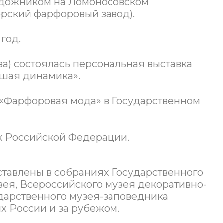
т художником на Ломоносовском
орский фарфоровый завод).
год.
ва) состоялась персональная выставка
вшая динамика».
а «Фарфоровая мода» в Государственном
к Российской Федерации.
тавлены в собраниях Государственного
зея, Всероссийского музея декоративно-
ударственного музея-заповедника
х России и за рубежом.