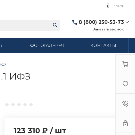
Войти
8 (800) 250-53-73
Заказать звонок
8 (800) 250-53-73
ИЯ
ФОТОГАЛЕРЕЯ
КОНТАКТЫ
г. Нижний Новгород,
ул. Сибирская дом 3
Пн-Пт: 9:00-18:00 Cб:
10:00-15:00 Вс:
 ИФЗ
Выходной
ifzfarfor@mail.ru
.1 ИФЗ
123 310 ₽
/
шт