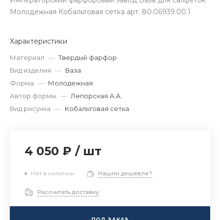
Императорский фарфоровый завод Ваза для салфеток
Молодежная Кобальтовая сетка арт. 80.06939.00.1
Характеристики
Материал
—
Твердый фарфор
Вид изделия
—
Ваза
Форма
—
Молодежная
Автор формы
—
Лепорская А.А.
Вид рисунка
—
Кобальтовая сетка
4 050 ₽
/
шт
Нет в наличии
Нашли дешевле?
Рассчитать доставку
ПОД ЗАКАЗ