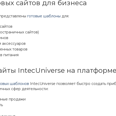
вых сайтов для бизнеса
 представлены
готовые шаблоны
для:
сайтов
остраничных сайтов)
инов
 аксессуаров
енных товаров
в питания
айты IntecUniverse на платформ
товых шаблонов
IntecUniverse позволяет быстро создать при
ичных сфер деятельности:
чные продажи
ть