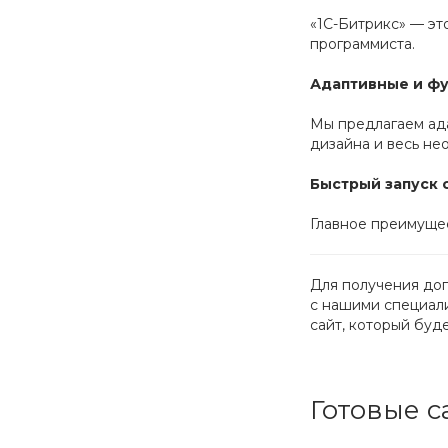
«1С-Битрикс» — эт
программиста.
Адаптивные и ф
Мы предлагаем ада
дизайна и весь н
Быстрый запуск с
Главное преимуще
Для получения до
с нашими специали
сайт, который буд
Готовые с