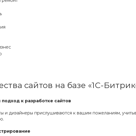
и ремонт
ь
рия
изнес
о
тва сайтов на базе «1С-Битрик
подход к разработке сайтов
ы и дизайнеры прислушиваются к вашим пожеланиям, учитыв
ю.
стрирование