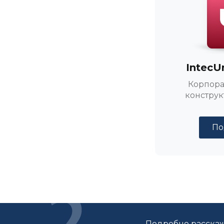
IntecU
Корпора
конструк
По
Подробно расскаж