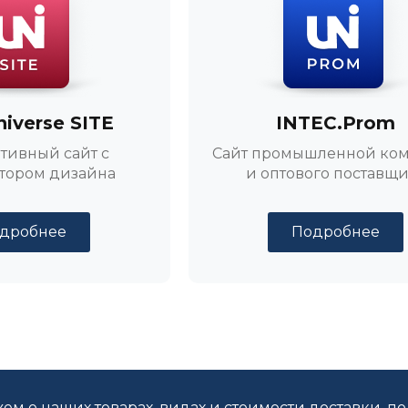
niverse SITE
INTEC.Prom
тивный сайт с
Сайт промышленной ко
тором дизайна
и оптового поставщ
дробнее
Подробнее
ем о наших товарах, видах и стоимости доставки, п