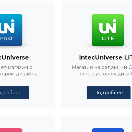
cUniverse
IntecUniverse LI
ет-магазин с
Магазин на редакции Ст
тором дизайна
конструктором диза
дробнее
Подробнее