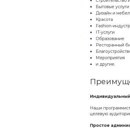
Строительство 
Бытовые услуги
Дизайн и мебел
Красота
Fashion-индуст
IT-услуги
Образование
Ресторанный б
Благоустройств
Мероприятия
и другие.
Преимущес
Индивидуальный 
Наши программист
целевую аудитори
Простое админи