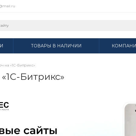
r@mail.ru
И
ТОВАРЫ В НАЛИЧИИ
КОМПАН
юч на «1С-Битрикс»
 «1С-Битрикс»