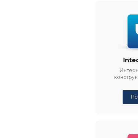
Inte
Интерн
конструк
По