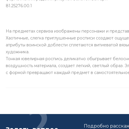
81.25276.00.1
На предметах сервиза изображены персонажи и представл
Хаотичные, слегка приглушенные росписи создают ощущени
атрибуты воинской доблести сплетаются витиеватой вязь
художника.
Тонкая ювелирная роспись деликатно обыгрывает белосн
воздушность материала, создает легкий, светлый образ. 
с формой превращают каждый предмет в самостоятельное
Подробно расскаж