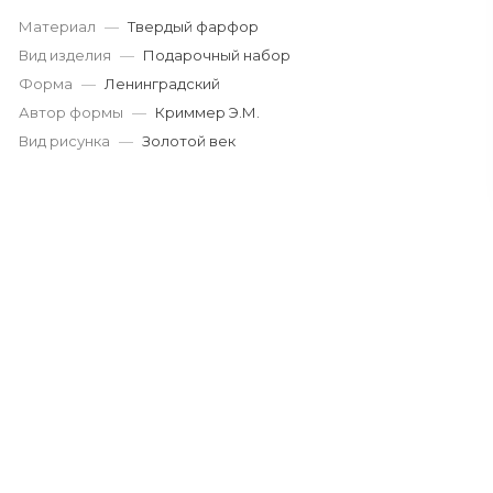
Материал
—
Твердый фарфор
Вид изделия
—
Подарочный набор
Форма
—
Ленинградский
Автор формы
—
Криммер Э.М.
Вид рисунка
—
Золотой век