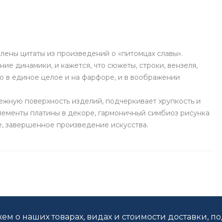
ены цитаты из произведений о «питомцах славы».
е динамики, и кажется, что сюжеты, строки, вензеля,
ю в единое целое и на фарфоре, и в воображении
ежную поверхность изделий, подчеркивает хрупкость и
Элементы платины в декоре, гармоничный симбиоз рисунка
, завершенное произведение искусства.
ем о наших товарах, видах и стоимости доставки, п