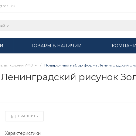
r@mail.ru
И
ТОВАРЫ В НАЛИЧИИ
КОМПАН
алы, кружки ИФЗ
/
Подарочный набор форма Ленинградский рисун
енинградский рисунок Золото
СРАВНИТЬ
Характеристики