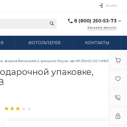
Войти
8 (800) 250-53-73
Заказать звонок
8 (800) 250-53-73
ИЯ
ФОТОГАЛЕРЕЯ
КОНТАКТЫ
г. Нижний Новгород,
ул. Сибирская дом 3
Пн-Пт: 9:00-18:00 Cб:
10:00-15:00 Вс:
ке, форма Весенняя 2, рисунок Роузи, арт 81.33402.00.1 ИФЗ
Выходной
ifzfarfor@mail.ru
 подарочной упаковке,
З