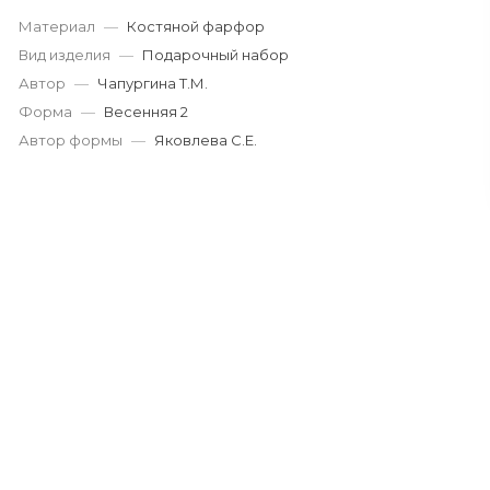
Материал
—
Костяной фарфор
Вид изделия
—
Подарочный набор
Автор
—
Чапургина Т.М.
Форма
—
Весенняя 2
Автор формы
—
Яковлева С.Е.