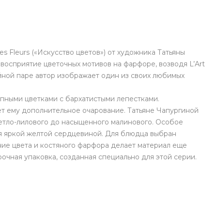
s Fleurs («Искусство цветов») от художника Татьяны
восприятие цветочных мотивов на фарфоре, возводя L’Art
айной паре автор изображает один из своих любимых
упными цветками с бархатистыми лепестками.
т ему дополнительное очарование. Татьяне Чапургиной
светло-лилового до насыщенного малинового. Особое
ая яркой желтой сердцевиной. Для блюдца выбран
ие цвета и костяного фарфора делает материал еще
чная упаковка, созданная специально для этой серии.