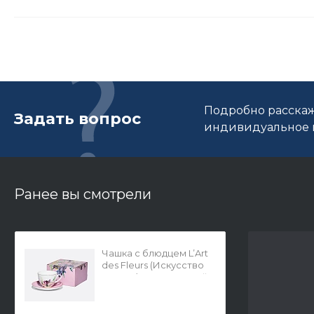
Подробно расскаж
Задать вопрос
индивидуальное п
Ранее вы смотрели
Чашка с блюдцем L’Art
des Fleurs (Искусство
цветов) в подарочной
упаковке, форма
Весенняя 2, рисунок
Роузи, арт