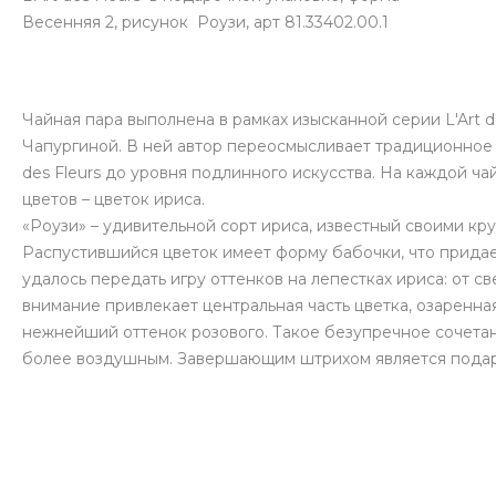
Весенняя 2, рисунок Роузи, арт 81.33402.00.1
Чайная пара выполнена в рамках изысканной серии L'Art de
Чапургиной. В ней автор переосмысливает традиционное 
des Fleurs до уровня подлинного искусства. На каждой ч
цветов – цветок ириса.
«Роузи» – удивительной сорт ириса, известный своими кр
Распустившийся цветок имеет форму бабочки, что придае
удалось передать игру оттенков на лепестках ириса: от 
внимание привлекает центральная часть цветка, озаренн
нежнейший оттенок розового. Такое безупречное сочетан
более воздушным. Завершающим штрихом является подаро