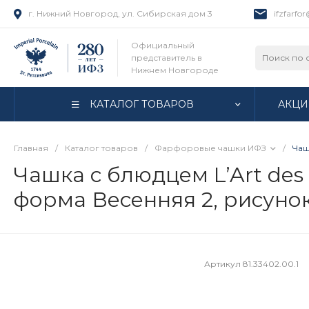
г. Нижний Новгород, ул. Сибирская дом 3
ifzfarfo
Официальный
представитель в
Нижнем Новгороде
КАТАЛОГ ТОВАРОВ
АКЦИ
Главная
/
Каталог товаров
/
Фарфоровые чашки ИФЗ
/
Чаш
Чашка с блюдцем L’Art des 
форма Весенняя 2, рисунок
Артикул
81.33402.00.1