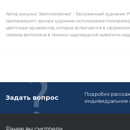
Автор рисунка 'Замоскворечье' - Заслуженный художник 
оригинального декора художник использовала полихромн
цветочных орнаментов, которые встречаются в оформлени
сервиза выполнена в технике надглазурной живописи на
Подробно расскаж
Задать вопрос
индивидуальное п
Ранее вы смотрели