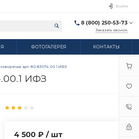
Войти
8 (800) 250-53-73
Заказать звонок
8 (800) 250-53-73
ИЯ
ФОТОГАЛЕРЕЯ
КОНТАКТЫ
г. Нижний Новгород,
ул. Сибирская дом 3
Пн-Пт: 9:00-18:00 Cб:
10:00-15:00 Вс:
кворечье арт. 80.83074.00.1 ИФЗ
Выходной
ifzfarfor@mail.ru
.00.1 ИФЗ
4 500 ₽
/
шт