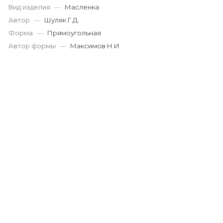
Вид изделия
—
Масленка
Автор
—
Шуляк Г.Д.
Форма
—
Прямоугольная
Автор формы
—
Максимов Н.И.