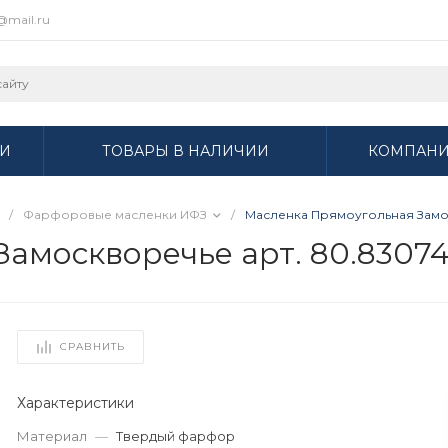
r@mail.ru
И
ТОВАРЫ В НАЛИЧИИ
КОМПАН
/
Фарфоровые масленки ИФЗ
/
Масленка Прямоугольная Замос
амоскворечье арт. 80.83074
СРАВНИТЬ
Характеристики
Материал
—
Твердый фарфор