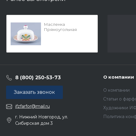
Масленка
Прямоугольная
Замоскворечье арт.
80.83074.00.1
О компании
8 (800) 250-53-73
О компании
Заказать звонок
Статьи о фарф
ifzfarfor@mail.ru
Художники И
Политика кон
г. Нижний Новгород, ул.
Сибирская дом 3