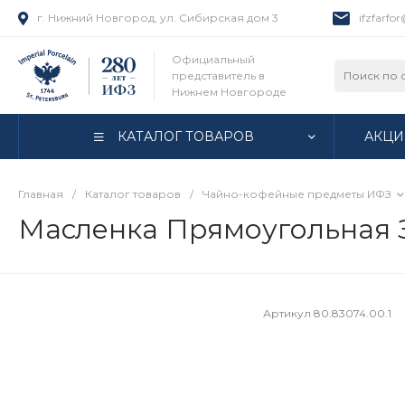
г. Нижний Новгород, ул. Сибирская дом 3
ifzfarfo
Официальный
представитель в
Нижнем Новгороде
КАТАЛОГ ТОВАРОВ
АКЦИ
Главная
/
Каталог товаров
/
Чайно-кофейные предметы ИФЗ
Масленка Прямоугольная З
Артикул
80.83074.00.1