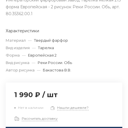
Императорский фарфоровый завод Тарелка мелкая 215
форма Европейская - 2 рисунок Реки России. Обь, арт.
80.35362.00.1
Характеристики
Материал
—
Твердый фарфор
Вид изделия
—
Тарелка
Форма
—
Европейская 2
Вид рисунка
—
Реки России. Обь
Автор рисунка
—
Бакастова В.В.
1 990 ₽
/
шт
Нет в наличии
Нашли дешевле?
Рассчитать доставку