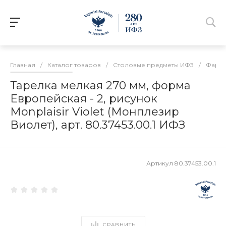
Главная
/
Каталог товаров
/
Столовые предметы ИФЗ
/
Фарфо
Тарелка мелкая 270 мм, форма
Европейская - 2, рисунок
Monplaisir Violet (Монплезир
Виолет), арт. 80.37453.00.1 ИФЗ
Артикул
80.37453.00.1
СРАВНИТЬ