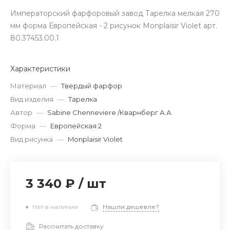
Императорский фарфоровый завод Тарелка мелкая 270
мм форма Европейская - 2 рисунок Monplaisir Violet арт.
80.37453.00.1
Характеристики
Материал
—
Твердый фарфор
Вид изделия
—
Тарелка
Автор
—
Sabine Chenneviere /Кварнберг А.А.
Форма
—
Европейская 2
Вид рисунка
—
Monplaisir Violet
3 340 ₽
/
шт
Нет в наличии
Нашли дешевле?
Рассчитать доставку