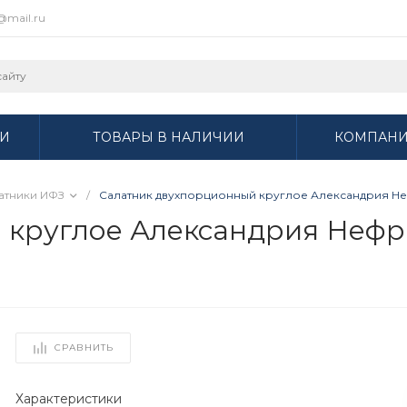
r@mail.ru
И
ТОВАРЫ В НАЛИЧИИ
КОМПАН
атники ИФЗ
/
Салатник двухпорционный круглое Александрия Неф
 круглое Александрия Нефр
СРАВНИТЬ
Характеристики