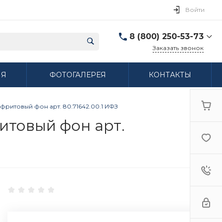
Войти
8 (800) 250-53-73
Заказать звонок
8 (800) 250-53-73
ИЯ
ФОТОГАЛЕРЕЯ
КОНТАКТЫ
г. Нижний Новгород,
ул. Сибирская дом 3
Пн-Пт: 9:00-18:00 Cб:
10:00-15:00 Вс:
ритовый фон арт. 80.71642.00.1 ИФЗ
Выходной
ifzfarfor@mail.ru
итовый фон арт.