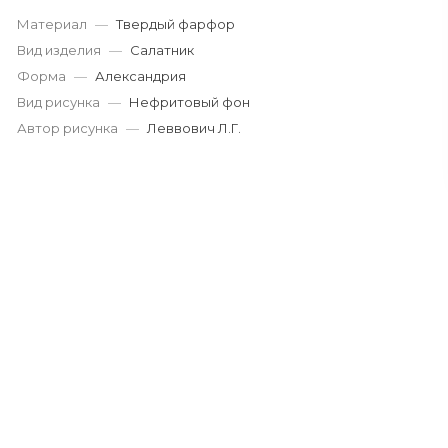
Материал
—
Твердый фарфор
Вид изделия
—
Салатник
Форма
—
Александрия
Вид рисунка
—
Нефритовый фон
Автор рисунка
—
Леввович Л.Г.