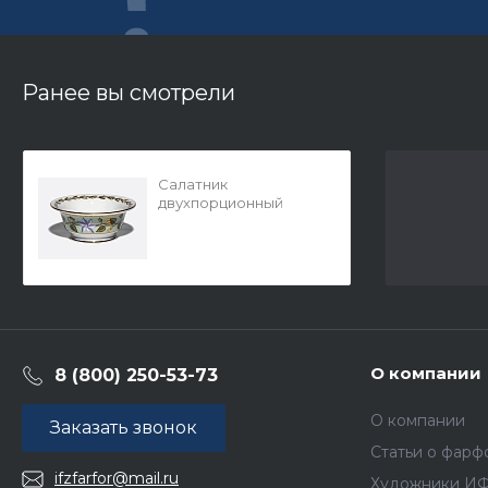
Ранее вы смотрели
Салатник
двухпорционный
круглое Александрия
Нефритовый фон арт.
80.71642.00.1
О компании
8 (800) 250-53-73
О компании
Заказать звонок
Статьи о фарф
ifzfarfor@mail.ru
Художники И