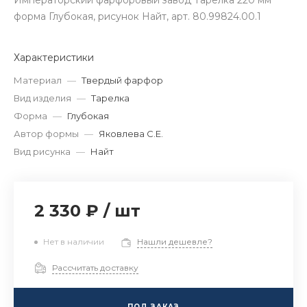
Императорский фарфоровый завод Тарелка 220 мм
форма Глубокая, рисунок Найт, арт. 80.99824.00.1
Характеристики
Материал
—
Твердый фарфор
Вид изделия
—
Тарелка
Форма
—
Глубокая
Автор формы
—
Яковлева С.Е.
Вид рисунка
—
Найт
2 330 ₽
/
шт
Нет в наличии
Нашли дешевле?
Рассчитать доставку
ПОД ЗАКАЗ