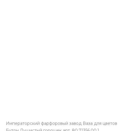
Императорский фарфоровый завод Ваза для цветов
Бутон Душистый горошек арт. 80.71356.00.1