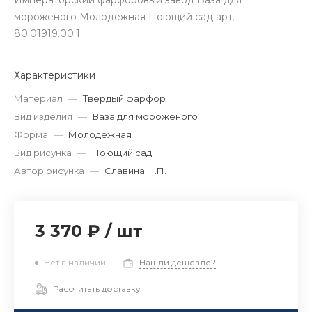
Императорский фарфоровый завод Ваза для
мороженого Молодежная Поющий сад арт.
80.01919.00.1
Характеристики
Материал
—
Твердый фарфор
Вид изделия
—
Ваза для мороженого
Форма
—
Молодежная
Вид рисунка
—
Поющий сад
Автор рисунка
—
Славина Н.П.
3 370 ₽
/
шт
Нет в наличии
Нашли дешевле?
Рассчитать доставку