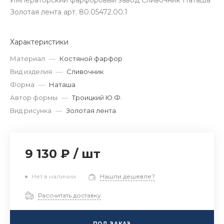
Императорский фарфоровый завод Сливочник Наташа
Золотая лента арт. 80.05472.00.1
Характеристики
Материал
—
Костяной фарфор
Вид изделия
—
Сливочник
Форма
—
Наташа
Автор формы
—
Троицкий Ю.Ф.
Вид рисунка
—
Золотая лента
9 130 ₽
/
шт
Нет в наличии
Нашли дешевле?
Рассчитать доставку
ПОД ЗАКАЗ